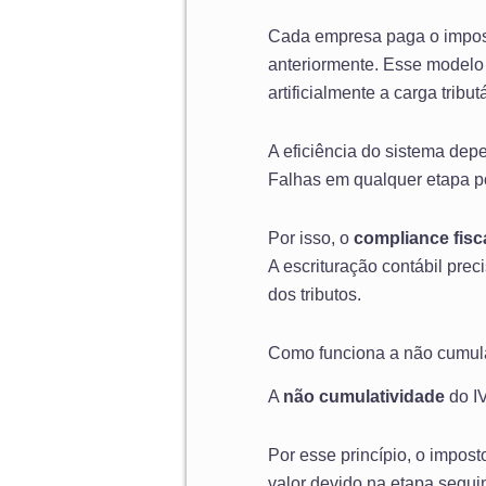
Cada empresa paga o impost
anteriormente. Esse modelo 
artificialmente a carga tributá
A eficiência do sistema dep
Falhas em qualquer etapa po
Por isso, o
compliance fisc
A escrituração contábil prec
dos tributos.
Como funciona a não cumula
A
não cumulatividade
do IV
Por esse princípio, o impo
valor devido na etapa seguin