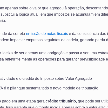
o apenas sobre o valor que agregou à operação, descontando 
substitui a lógica atual, em que impostos se acumulam em dife
ria.
ende da correta
emissão de notas fiscais
e da consistência das 
dem impactar empresas seguintes da cadeia, gerando perda de 
al
deixa de ser apenas uma obrigação e passa a ser uma estraté
isa refletir fielmente as operações para garantir previsibilidad
tividade e o crédito do Imposto sobre Valor Agregado
A é o pilar que sustenta todo o novo modelo de tributação.
sto pago em uma etapa gera
crédito tributário
, que pode ser uti
te. Isso garante que o tributo incida apenas sobre o valor efe