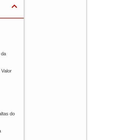
 da
 Valor
altas do
a