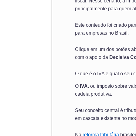
fiscal. Nesse cenário, a imp
principalmente para quem at
Este conteúdo foi criado par
para empresas no Brasil.
Clique em um dos botões ab
com o apoio da
Decisiva Co
O que é o IVA e qual o seu co
O
IVA
, ou imposto sobre va
cadeia produtiva.
Seu conceito central é trib
em cascata existente no mod
Na
reforma tributária
brasile