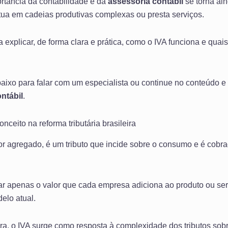
ortância da contabilidade e da
assessoria contábil
se torna ain
ua em cadeias produtivas complexas ou presta serviços.
a explicar, de forma clara e prática, como o IVA funciona e quai
aixo para falar com um especialista ou continue no conteúdo e
ntábil
.
nceito na reforma tributária brasileira
lor agregado, é um tributo que incide sobre o consumo e é cobr
utar apenas o valor que cada empresa adiciona ao produto ou se
elo atual.
ira, o IVA surge como resposta à complexidade dos tributos so