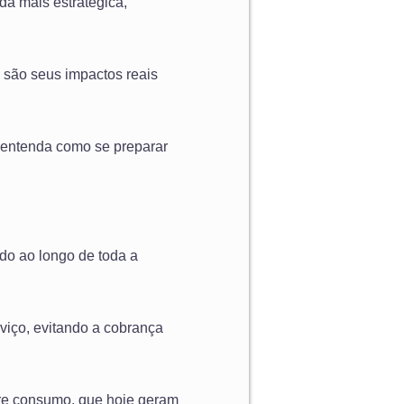
da mais estratégica,
s são seus impactos reais
 entenda como se preparar
ado ao longo de toda a
rviço, evitando a cobrança
bre consumo, que hoje geram