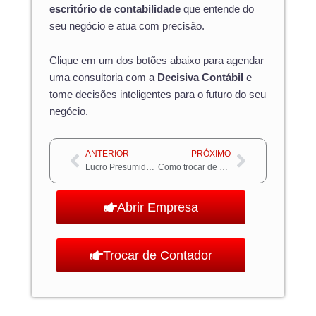
escritório de contabilidade
que entende do
seu negócio e atua com precisão.
Clique em um dos botões abaixo para agendar
uma consultoria com a
Decisiva Contábil
e
tome decisões inteligentes para o futuro do seu
negócio.
Anterior
Próximo
ANTERIOR
PRÓXIMO
Lucro Presumido: entenda como funciona, veja a tabela e calcule os impostos da sua empresa
Como trocar de contador: descubra o momento ideal para mudar de contabilidade
Abrir Empresa
Trocar de Contador