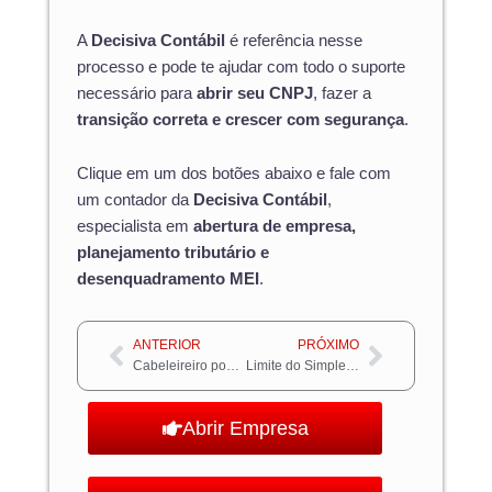
A
Decisiva Contábil
é referência nesse
processo e pode te ajudar com todo o suporte
necessário para
abrir seu CNPJ
, fazer a
transição correta e crescer com segurança
.
Clique em um dos botões abaixo e fale com
um contador da
Decisiva Contábil
,
especialista em
abertura de empresa,
planejamento tributário e
desenquadramento MEI
.
Anterior
Próximo
ANTERIOR
PRÓXIMO
Cabeleireiro pode ser MEI: Dicas para começar bem
Limite do Simples Nacional: Descubra como manter sua empresa no regime e evitar surpresas
Abrir Empresa