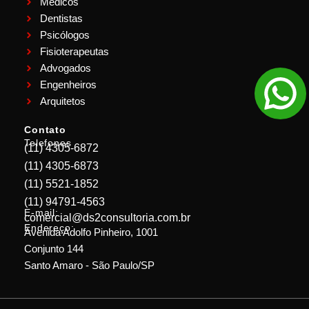
Médicos
Dentistas
Psicólogos
Fisioterapeutas
Advogados
Engenheiros
Arquitetos
Contato
Telefones
(11) 4305-6872
(11) 4305-6873
(11) 5521-1852
(11) 94791-4563
E-mail:
comercial@ds2consultoria.com.br
Endereço:
Avenida Adolfo Pinheiro, 1001
Conjunto 144
Santo Amaro - São Paulo/SP