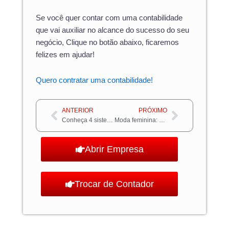
Se você quer contar com uma contabilidade
que vai auxiliar no alcance do sucesso do seu
negócio, Clique no botão abaixo, ficaremos
felizes em ajudar!
Quero contratar uma contabilidade!
Anterior
Próximo
ANTERIOR
PRÓXIMO
Conheça 4 sistemas para gerenciar sua loja de roupas!
Moda feminina: entenda como cada vez mais o público masculino a tem consumido
Abrir Empresa
Trocar de Contador